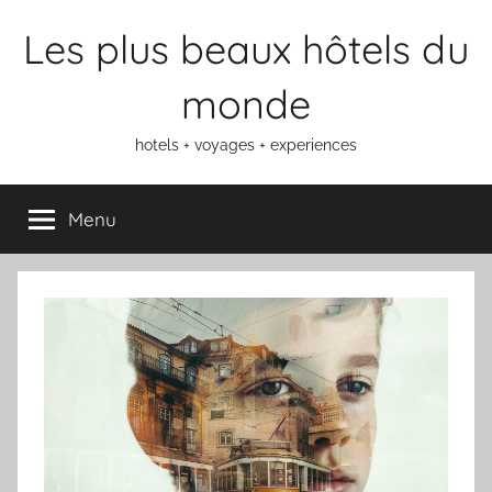
Aller
Les plus beaux hôtels du
au
contenu
monde
hotels + voyages + experiences
Menu