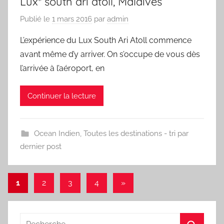
Lux* south ari atoll, Maldives
Publié le
1 mars 2016
par
admin
L’expérience du Lux South Ari Atoll commence
avant même d’y arriver. On s’occupe de vous dès
l’arrivée à l’aéroport, en
Continuer la lecture
Ocean Indien
,
Toutes les destinations - tri par
dernier post
Pagination
Articles
1
2
3
4
»
suivants
des
publications
Recherche