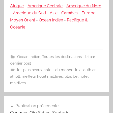
Afrique
-
Amerique Centrale
-
Amerique du Nord
-
Amerique du Sud
-
Asie
-
Caraïbes
-
Europe
-
Moyen Orient
-
Ocean Indien
-
Pacifique &
Océanie
Ocean Indien
,
Toutes les destinations - tri par
dernier post
les plus beaux hotels du monde
,
lux south ari
atholl
,
meilleur hotel maldives
,
plus bel hotel
maldives
Navigation
Publication précédente
de
Canaves Oia Suites, Santorin