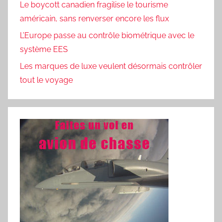
Le boycott canadien fragilise le tourisme
américain, sans renverser encore les flux
L’Europe passe au contrôle biométrique avec le
système EES
Les marques de luxe veulent désormais contrôler
tout le voyage