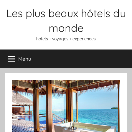
Aller
Les plus beaux hôtels du
au
contenu
monde
hotels + voyages + experiences
Menu