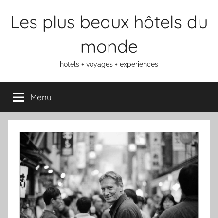
Aller
Les plus beaux hôtels du
au
contenu
monde
hotels + voyages + experiences
Menu