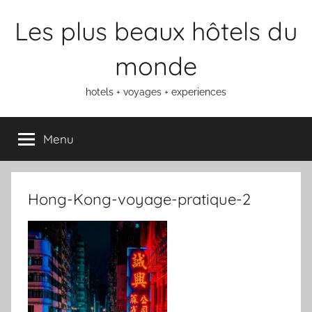
Aller
Les plus beaux hôtels du
au
contenu
monde
hotels + voyages + experiences
Menu
Hong-Kong-voyage-pratique-2