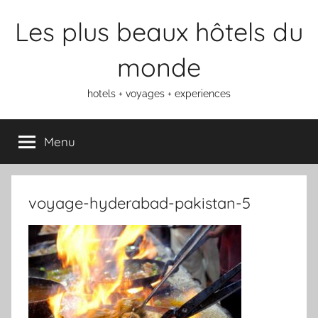
Aller
Les plus beaux hôtels du
au
contenu
monde
hotels + voyages + experiences
Menu
voyage-hyderabad-pakistan-5