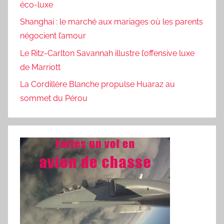
éco-luxe
Shanghai : le marché aux mariages où les parents
négocient l’amour
Le Ritz-Carlton Savannah illustre l’offensive luxe
de Marriott
La Cordillère Blanche propulse Huaraz au
sommet du Pérou