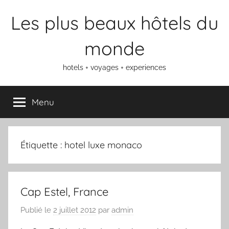
Aller
Les plus beaux hôtels du
au
contenu
monde
hotels + voyages + experiences
Menu
Étiquette :
hotel luxe monaco
Cap Estel, France
Publié le
2 juillet 2012
par
admin