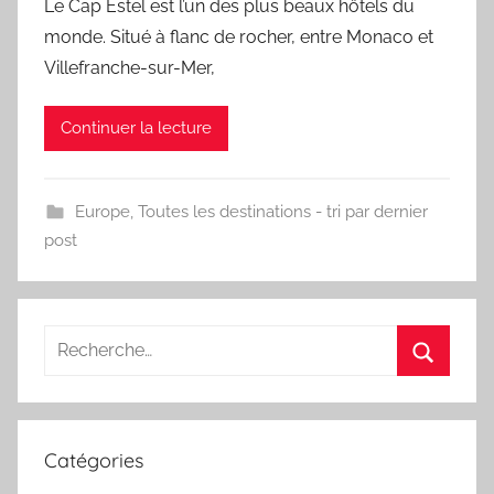
Le Cap Estel est l’un des plus beaux hôtels du
monde. Situé à flanc de rocher, entre Monaco et
Villefranche-sur-Mer,
Continuer la lecture
Europe
,
Toutes les destinations - tri par dernier
post
Recherche
pour
Recherc
:
Catégories