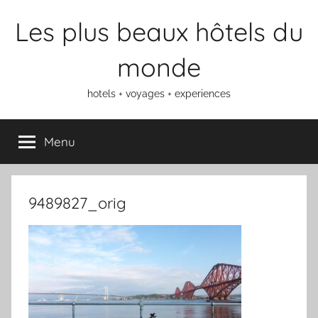
Aller
Les plus beaux hôtels du
au
contenu
monde
hotels + voyages + experiences
Menu
9489827_orig