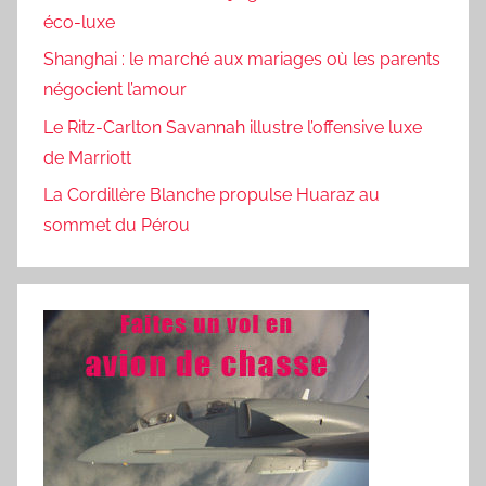
éco-luxe
Shanghai : le marché aux mariages où les parents
négocient l’amour
Le Ritz-Carlton Savannah illustre l’offensive luxe
de Marriott
La Cordillère Blanche propulse Huaraz au
sommet du Pérou