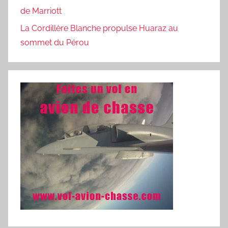
de Marriott
La Cordillère Blanche propulse Huaraz au
sommet du Pérou