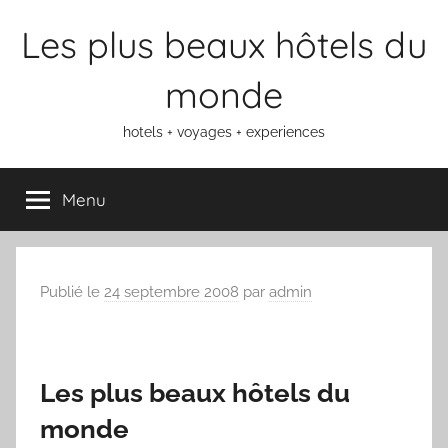
Aller
Les plus beaux hôtels du
au
contenu
monde
hotels + voyages + experiences
Menu
Publié le
24 septembre 2008
par
admin
Les plus beaux hôtels du
monde