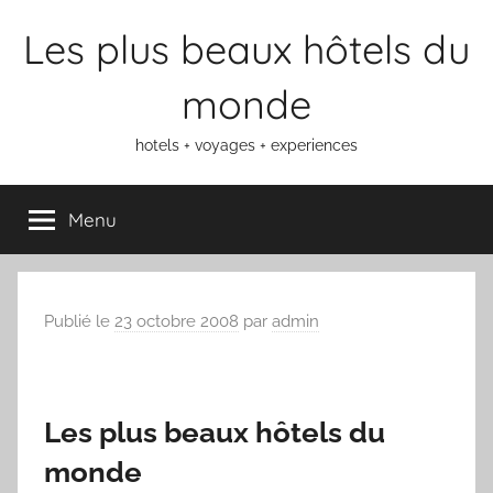
Aller
Les plus beaux hôtels du
au
contenu
monde
hotels + voyages + experiences
Menu
Publié le
23 octobre 2008
par
admin
Les plus beaux hôtels du
monde