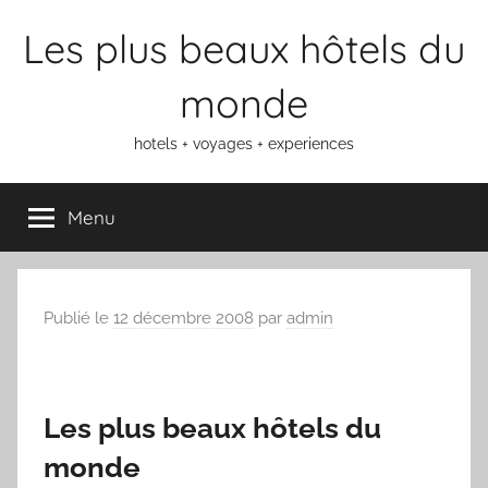
Aller
Les plus beaux hôtels du
au
contenu
monde
hotels + voyages + experiences
Menu
Publié le
12 décembre 2008
par
admin
Les plus beaux hôtels du
monde