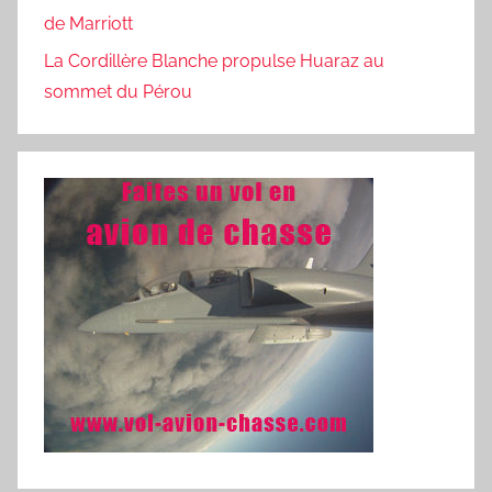
de Marriott
La Cordillère Blanche propulse Huaraz au
sommet du Pérou