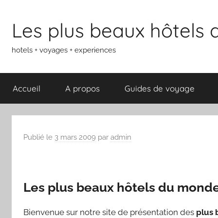
Aller
au
Les plus beaux hôtels
contenu
hotels + voyages + experiences
Accueil
A propos
Guides de voyage
Publié le
3 mars 2009
par
admin
Les plus beaux hôtels du mond
Bienvenue sur notre site de présentation des
plus 