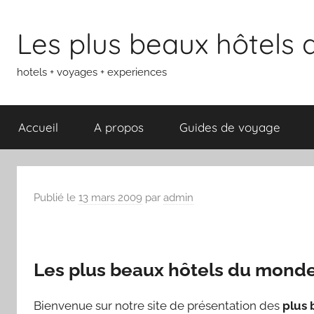
Aller
au
Les plus beaux hôtels
contenu
hotels + voyages + experiences
Accueil
A propos
Guides de voyage
Publié le
13 mars 2009
par
admin
Les plus beaux hôtels du mond
Bienvenue sur notre site de présentation des
plus 