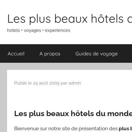
Aller
au
Les plus beaux hôtels
contenu
hotels + voyages + experiences
Accueil
A propos
Guides de voyage
Publié le
24 août 2009
par
admin
Les plus beaux hôtels du mond
Bienvenue sur notre site de présentation des
plus 