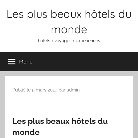
Aller
Les plus beaux hôtels du
au
contenu
monde
hotels + voyages + experiences
Menu
Publié le
5 mars 2010
par
admin
Les plus beaux hôtels du
monde