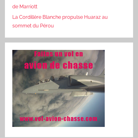
de Marriott
La Cordillère Blanche propulse Huaraz au
sommet du Pérou