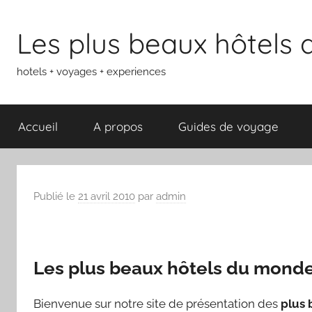
Aller
au
Les plus beaux hôtels
contenu
hotels + voyages + experiences
Accueil
A propos
Guides de voyage
Publié le
21 avril 2010
par
admin
Les plus beaux hôtels du mond
Bienvenue sur notre site de présentation des
plus 