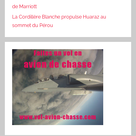
de Marriott
La Cordillère Blanche propulse Huaraz au
sommet du Pérou