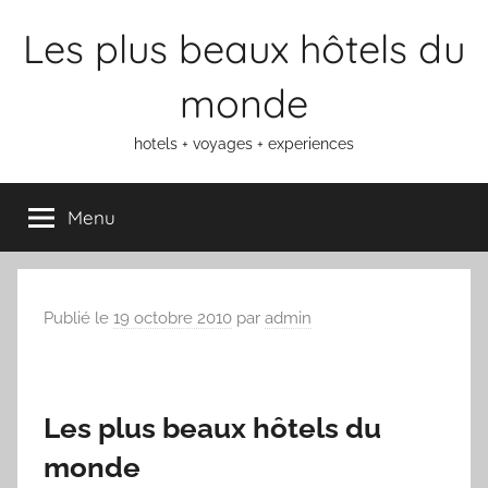
Aller
Les plus beaux hôtels du
au
contenu
monde
hotels + voyages + experiences
Menu
Publié le
19 octobre 2010
par
admin
Les plus beaux hôtels du
monde