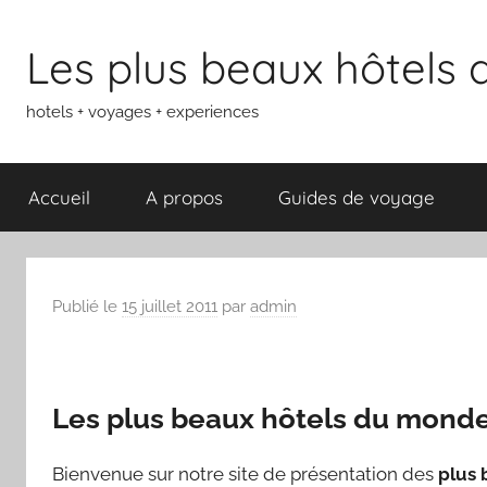
Aller
au
Les plus beaux hôtels
contenu
hotels + voyages + experiences
Accueil
A propos
Guides de voyage
Publié le
15 juillet 2011
par
admin
Les plus beaux hôtels du mond
Bienvenue sur notre site de présentation des
plus 