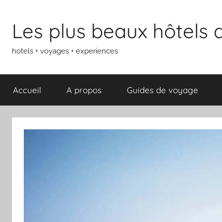
Aller
au
Les plus beaux hôtels
contenu
hotels + voyages + experiences
Accueil
A propos
Guides de voyage