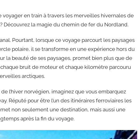
voyager en train à travers les merveilles hivernales de
ue ? Découvrez la magie du chemin de fer du Nordland.
nal. Pourtant, lorsque ce voyage parcourt les paysages
cle polaire, il se transforme en une expérience hors du
r la beauté de ses paysages, promet bien plus que de
où chaque bruit de moteur et chaque kilomètre parcouru
rveilles arctiques.
nt de l’hiver norvégien, imaginez que vous embarquez
 Réputé pour être l’un des itinéraires ferroviaires les
omet non seulement une destination, mais aussi une
gtemps après la fin du voyage.