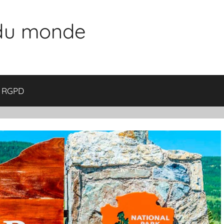
 du monde
RGPD