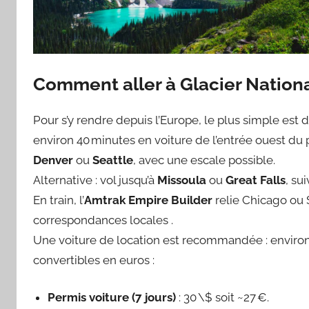
Comment aller à Glacier Nationa
Pour s’y rendre depuis l’Europe, le plus simple est
environ 40 minutes en voiture de l’entrée ouest du 
Denver
ou
Seattle
, avec une escale possible.
Alternative : vol jusqu’à
Missoula
ou
Great Falls
, su
En train, l’
Amtrak Empire Builder
relie Chicago ou 
correspondances locales .
Une voiture de location est recommandée : environ 5
convertibles en euros :
Permis voiture (7 jours)
: 30 \$ soit ~27 €.