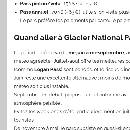
Pass piéton/vélo
: 15 \$ soit ~14 €.
Pass annuel
: 70 \$ (~63 €), utile si on visite plus
Le parc préfère les paiements par carte, le paie
Quand aller à Glacier National P
La période idéale va de
mi-juin à mi-septembre
, 
météo agréable . Juillet‑août offre les meilleures c
(comme
Logan Pass
) sont bondés, et le risque d’in
Juin reste une excellente alternative : moins de mo
météo soit plus instable.
Septembre, en début, propose un bel automne avec
atmosphère paisible .
Évitez les week-ends d’été, particulièrement en juil
touristes.
De novembre à mai, le parc subsiste en quasi-silence