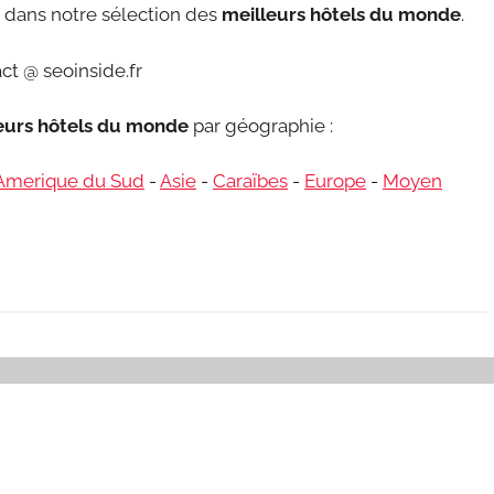
re dans notre sélection des
meilleurs hôtels du monde
.
ct @ seoinside.fr
leurs hôtels du monde
par géographie :
Amerique du Sud
-
Asie
-
Caraïbes
-
Europe
-
Moyen