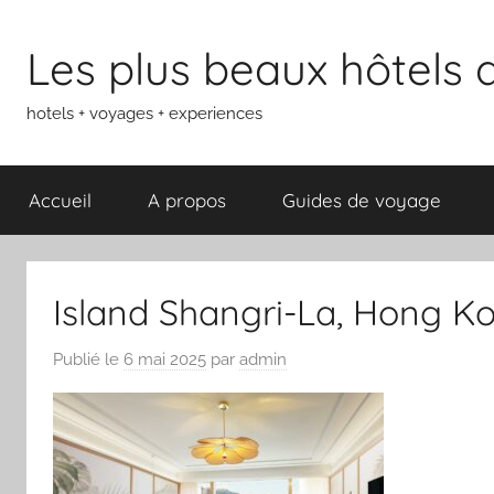
Aller
au
Les plus beaux hôtels
contenu
hotels + voyages + experiences
Accueil
A propos
Guides de voyage
Island Shangri-La, Hong K
Publié le
6 mai 2025
par
admin