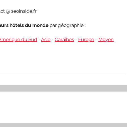
ct @ seoinside.fr
leurs hôtels du monde
par géographie :
Amerique du Sud
-
Asie
-
Caraïbes
-
Europe
-
Moyen