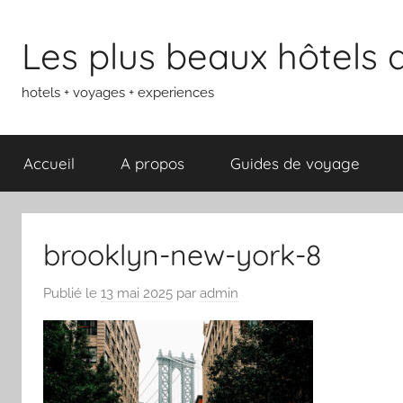
Aller
au
Les plus beaux hôtels
contenu
hotels + voyages + experiences
Accueil
A propos
Guides de voyage
brooklyn-new-york-8
Publié le
13 mai 2025
par
admin