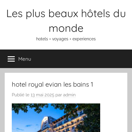
Aller
Les plus beaux hôtels du
au
contenu
monde
hotels + voyages + experiences
Menu
hotel royal evian les bains 1
Publié le
13 mai 2025
par
admin