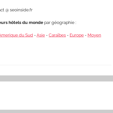
ct @ seoinside.fr
leurs hôtels du monde
par géographie :
Amerique du Sud
-
Asie
-
Caraïbes
-
Europe
-
Moyen