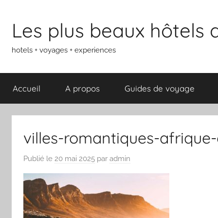
Aller
au
Les plus beaux hôtels
contenu
hotels + voyages + experiences
Accueil
A propos
Guides de voyage
villes-romantiques-afriqu
Publié le
20 mai 2025
par
admin