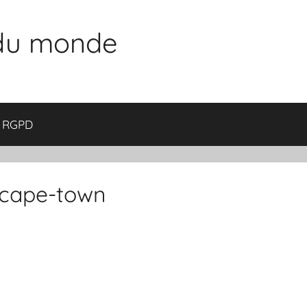
 du monde
RGPD
e-cape-town