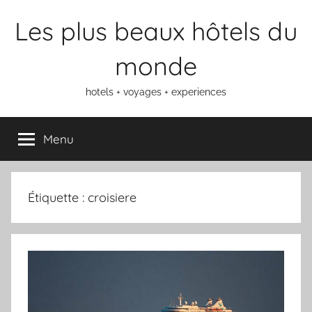
Aller
Les plus beaux hôtels du
au
contenu
monde
hotels + voyages + experiences
Menu
Étiquette :
croisiere