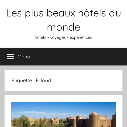
Aller
Les plus beaux hôtels du
au
contenu
monde
hotels + voyages + experiences
Menu
Étiquette :
Erfoud