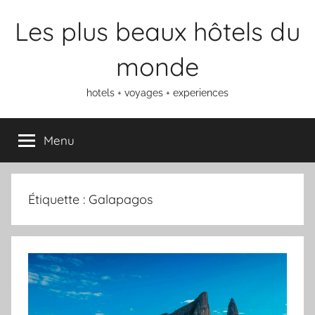
Aller
Les plus beaux hôtels du
au
contenu
monde
hotels + voyages + experiences
Menu
Étiquette :
Galapagos