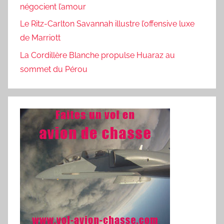
négocient l’amour
Le Ritz-Carlton Savannah illustre l’offensive luxe
de Marriott
La Cordillère Blanche propulse Huaraz au
sommet du Pérou