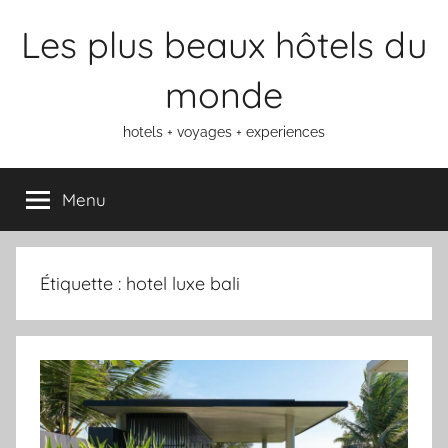
Aller
Les plus beaux hôtels du
au
contenu
monde
hotels + voyages + experiences
Menu
Étiquette :
hotel luxe bali