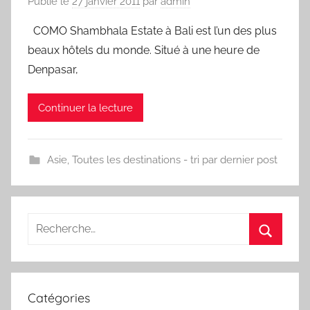
Publié le
27 janvier 2011
par
admin
COMO Shambhala Estate à Bali est l’un des plus
beaux hôtels du monde. Situé à une heure de
Denpasar,
Continuer la lecture
Asie
,
Toutes les destinations - tri par dernier post
Recherche
pour
Recherc
:
Catégories