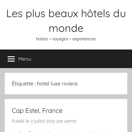
Aller
Les plus beaux hôtels du
au
contenu
monde
hotels + voyages + experiences
Menu
Étiquette :
hotel luxe riviera
Cap Estel, France
Publié le
2 juillet 2012
par
admin