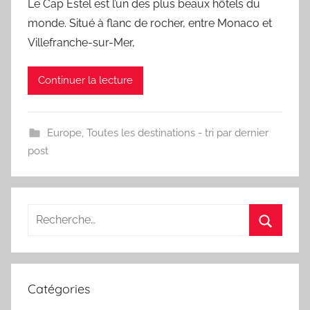
Le Cap Estel est l’un des plus beaux hôtels du
monde. Situé à flanc de rocher, entre Monaco et
Villefranche-sur-Mer,
Continuer la lecture
Europe
,
Toutes les destinations - tri par dernier
post
Recherche
pour
Recherc
:
Catégories