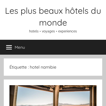
Aller
Les plus beaux hôtels du
au
contenu
monde
hotels + voyages + experiences
Menu
Étiquette :
hotel namibie