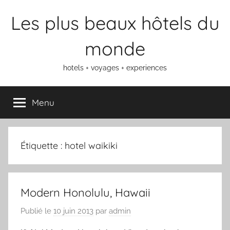
Aller
Les plus beaux hôtels du
au
contenu
monde
hotels + voyages + experiences
Menu
Étiquette :
hotel waikiki
Modern Honolulu, Hawaii
Publié le
10 juin 2013
par
admin