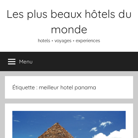
Aller
Les plus beaux hôtels du
au
contenu
monde
hotels + voyages + experiences
Menu
Étiquette :
meilleur hotel panama