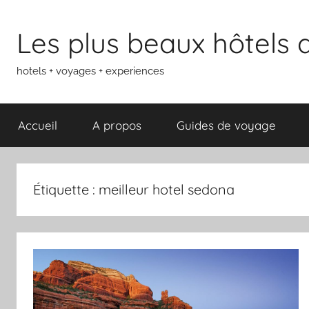
Aller
au
Les plus beaux hôtels
contenu
hotels + voyages + experiences
Accueil
A propos
Guides de voyage
Étiquette :
meilleur hotel sedona