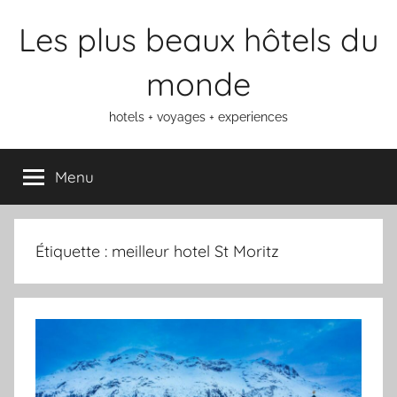
Aller
Les plus beaux hôtels du
au
contenu
monde
hotels + voyages + experiences
Menu
Étiquette :
meilleur hotel St Moritz