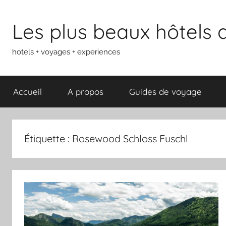
Aller
au
Les plus beaux hôtels
contenu
hotels + voyages + experiences
Accueil
A propos
Guides de voyage
Étiquette :
Rosewood Schloss Fuschl