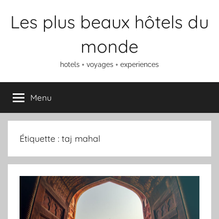
Aller
Les plus beaux hôtels du
au
contenu
monde
hotels + voyages + experiences
Menu
Étiquette :
taj mahal