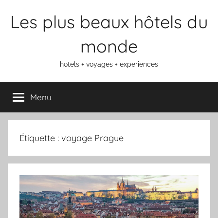
Aller
Les plus beaux hôtels du
au
contenu
monde
hotels + voyages + experiences
Menu
Étiquette :
voyage Prague