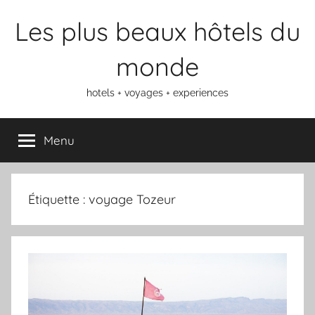
Aller
Les plus beaux hôtels du
au
contenu
monde
hotels + voyages + experiences
Menu
Étiquette :
voyage Tozeur