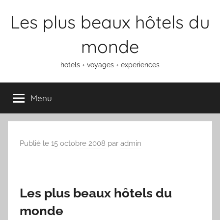
Aller
Les plus beaux hôtels du
au
contenu
monde
hotels + voyages + experiences
Menu
Publié le
15 octobre 2008
par
admin
Les plus beaux hôtels du
monde