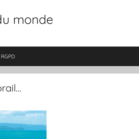
 du monde
RGPD
orail…