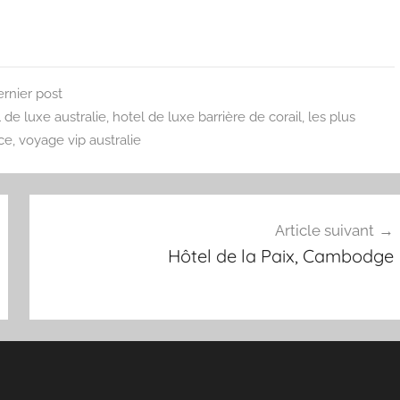
ernier post
 de luxe australie
,
hotel de luxe barrière de corail
,
les plus
ce
,
voyage vip australie
Article suivant
Hôtel de la Paix, Cambodge