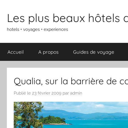
Aller
au
Les plus beaux hôtels
contenu
hotels + voyages + experiences
Accueil
A propos
Guides de voyage
Qualia, sur la barrière de c
Publié le
23 février 2009
par
admin