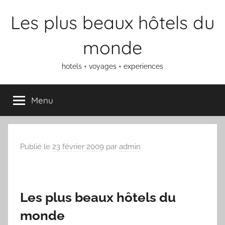
Aller
Les plus beaux hôtels du
au
contenu
monde
hotels + voyages + experiences
Menu
Publié le
23 février 2009
par
admin
Les plus beaux hôtels du
monde