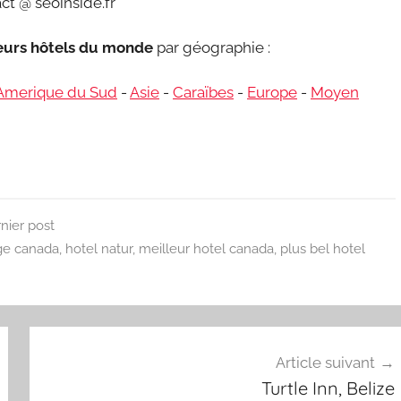
ct @ seoinside.fr
leurs hôtels du monde
par géographie :
Amerique du Sud
-
Asie
-
Caraïbes
-
Europe
-
Moyen
rnier post
ge canada
,
hotel natur
,
meilleur hotel canada
,
plus bel hotel
Article suivant
Turtle Inn, Belize