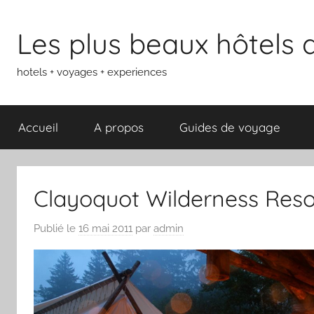
Aller
au
Les plus beaux hôtels
contenu
hotels + voyages + experiences
Accueil
A propos
Guides de voyage
Clayoquot Wilderness Reso
Publié le
16 mai 2011
par
admin