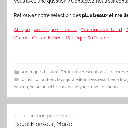
Vous avez une question ? Contactez-nous sur conta
Retrouvez notre sélection des
plus beaux et meil
Afrique
-
Amerique Centrale
-
Amerique du Nord
-
Orient
-
Ocean Indien
-
Pacifique & Océanie
Amerique du Nord
,
Toutes les destinations - tri par de
british columbia
,
clayoquot wilderness resort
,
eco lod
canada
,
sejour insolite canada
,
voyage insolite canada
Navigation
Publication précédente
de
Royal Mansour, Maroc