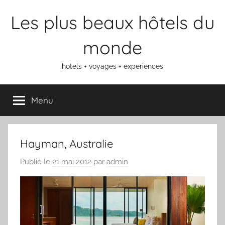
Aller
Les plus beaux hôtels du
au
contenu
monde
hotels + voyages + experiences
Menu
Hayman, Australie
Publié le
21 mai 2012
par
admin