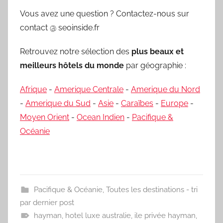
Vous avez une question ? Contactez-nous sur
contact @ seoinside.fr
Retrouvez notre sélection des
plus beaux et
meilleurs hôtels du monde
par géographie :
Afrique
-
Amerique Centrale
-
Amerique du Nord
-
Amerique du Sud
-
Asie
-
Caraïbes
-
Europe
-
Moyen Orient
-
Ocean Indien
-
Pacifique &
Océanie
Pacifique & Océanie
,
Toutes les destinations - tri
par dernier post
hayman
,
hotel luxe australie
,
ile privée hayman
,