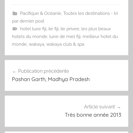
Pacifique & Océanie
,
Toutes les destinations - tri
par dernier post
hotel luxe fiji
,
ile fiji
,
ile privee
,
les plus beaux
hotels du monde
,
lune de miel fiji
,
meilleur hotel du
monde
,
wakaya
,
wakaya club & spa
Navigation
Publication précédente
de
Pashan Garth, Madhya Pradesh
l’article
Article suivant
Très bonne année 2013