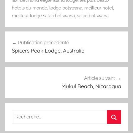
belmond eagle island lodge
,
les plus beaux
hotels du monde
,
lodge botswana
,
meilleur hotel
,
meilleur lodge safari botswana
,
safari botswana
Navigation
Publication précédente
de
Spicers Peak Lodge, Australie
l’article
Article suivant
Mukul Beach, Nicaragua
Recherche
pour
Recherc
: