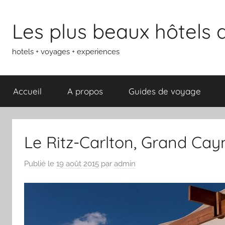
Aller
au
Les plus beaux hôtels
contenu
hotels + voyages + experiences
Accueil
A propos
Guides de voyage
Le Ritz-Carlton, Grand Ca
Publié le
19 août 2015
par
admin