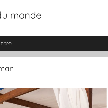
 du monde
RGPD
yman