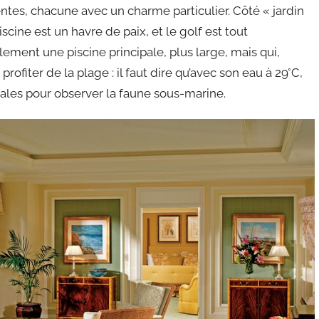
ntes, chacune avec un charme particulier. Côté « jardin
iscine est un havre de paix, et le golf est tout
ment une piscine principale, plus large, mais qui,
ofiter de la plage : il faut dire qu’avec son eau à 29°C,
idéales pour observer la faune sous-marine.