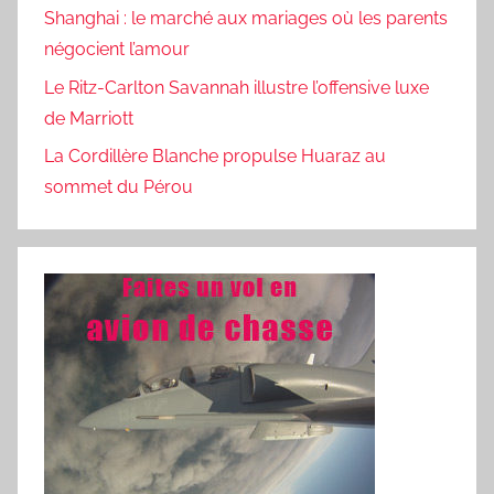
Shanghai : le marché aux mariages où les parents
négocient l’amour
Le Ritz-Carlton Savannah illustre l’offensive luxe
de Marriott
La Cordillère Blanche propulse Huaraz au
sommet du Pérou