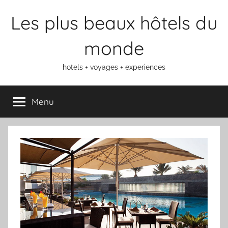
Aller
Les plus beaux hôtels du
au
contenu
monde
hotels + voyages + experiences
Menu