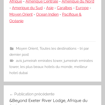
Afrique
-
Amerique Centrale
-
Amerique du Nord
-
Amerique du Sud
-
Asie
-
Caraïbes
-
Europe
-
Moyen Orient
-
Ocean Indien
-
Pacifique &
Océanie
Moyen Orient
,
Toutes les destinations - tri par
dernier post
avis jumeirah emirates tower
,
jumeirah emirates
tower
,
les plus beaux hotels du monde
,
meilleur
hotel dubai
Navigation
Publication précédente
de
&Beyond Exeter River Lodge, Afrique du