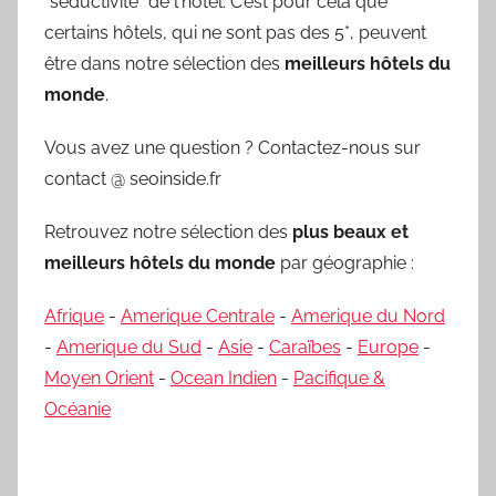
"séductivité" de l'hôtel. C’est pour cela que
certains hôtels, qui ne sont pas des 5*, peuvent
être dans notre sélection des
meilleurs hôtels du
monde
.
Vous avez une question ? Contactez-nous sur
contact @ seoinside.fr
Retrouvez notre sélection des
plus beaux et
meilleurs hôtels du monde
par géographie :
Afrique
-
Amerique Centrale
-
Amerique du Nord
-
Amerique du Sud
-
Asie
-
Caraïbes
-
Europe
-
Moyen Orient
-
Ocean Indien
-
Pacifique &
Océanie