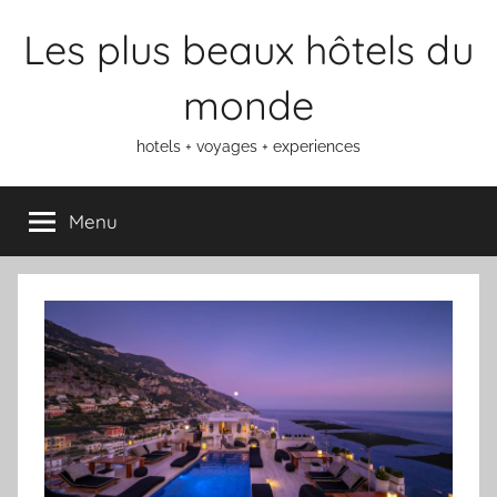
Aller
Les plus beaux hôtels du
au
contenu
monde
hotels + voyages + experiences
Menu