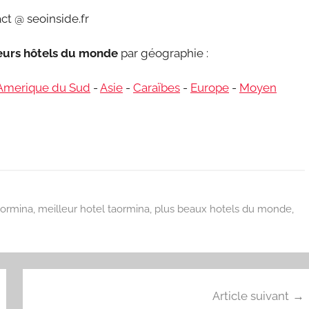
ct @ seoinside.fr
leurs hôtels du monde
par géographie :
Amerique du Sud
-
Asie
-
Caraïbes
-
Europe
-
Moyen
aormina
,
meilleur hotel taormina
,
plus beaux hotels du monde
,
Article suivant