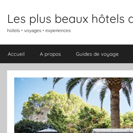
Aller
au
Les plus beaux hôtels
contenu
hotels + voyages + experiences
Accueil
A propos
Guides de voyage